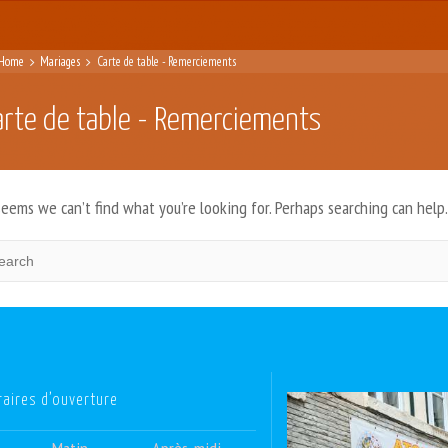
Home
Mariages
Carte de table - Remerciements
arte de table - Remerciements
seems we can’t find what you’re looking for. Perhaps searching can help
raires d’ouverture