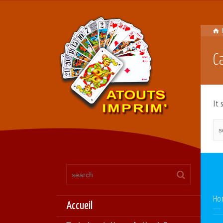
C
It 
Ho
Accueil