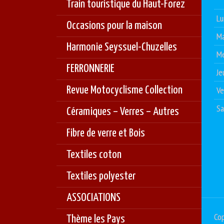
Train touristique du Haut-Forez
Lu
Occasions pour la maison
Ma
Harmonie Seyssuel-Chuzelles
Me
FERRONNERIE
Je
Revue Motocyclisme Collection
Ve
S
Céramiques – Verres – Autres
Fibre de verre et Bois
Textiles coton
Textiles polyester
ASSOCIATIONS
Cop
Thème les Pays