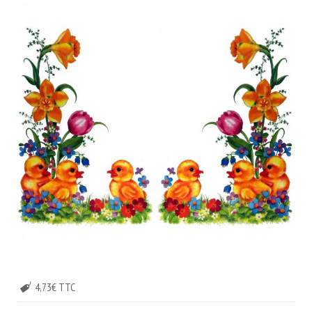
4,73€ TTC