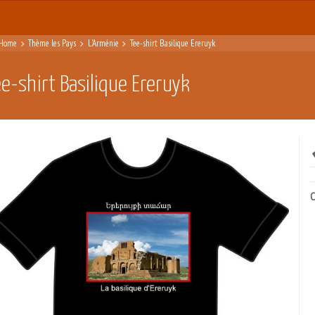
Home
Thème les Pays
L'Arménie
Tee-shirt Basilique Ereruyk
ee-shirt Basilique Ereruyk
C