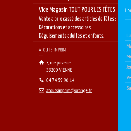
Vide Magasin TOUT POUR LES FÊTES
Ho
Vente à prix cassé des articles de fêtes :
Décorations et accessoires.
Lu
Déguisements adultes et enfants.
Ma
ATOUTS IMPRIM
Me
7, rue juiverie
Je
38200 VIENNE
Ve
04 74 59 96 14
S
atoutsimprim@orange.fr