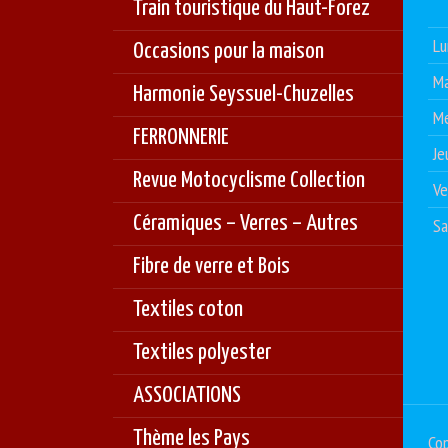
Train touristique du Haut-Forez
Lu
Occasions pour la maison
Ma
Harmonie Seyssuel-Chuzelles
Me
FERRONNERIE
Je
Revue Motocyclisme Collection
Ve
Céramiques – Verres – Autres
S
Fibre de verre et Bois
Textiles coton
Textiles polyester
ASSOCIATIONS
Thème les Pays
Cop