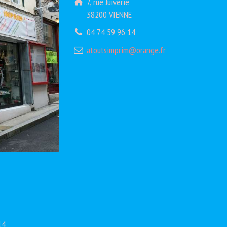
7, rue Juiverie
38200 VIENNE
04 74 59 96 14
atoutsimprim@orange.fr
14