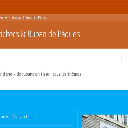
Home
Stickers & Ruban de Pâques
tickers & Ruban de Pâques
nd choix de rubans en tissu : tous les thèmes
raires d’ouverture