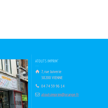
ATOUTS IMPRIM’
7, rue Juiverie
38200 VIENNE
04 74 59 96 14
atoutsimprim@orange.fr