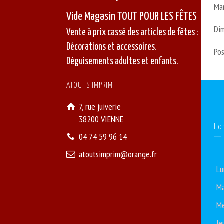
Ma
Vide Magasin TOUT POUR LES FÊTES
Di
Vente à prix cassé des articles de fêtes :
Décorations et accessoires.
Pos
Déguisements adultes et enfants.
ATOUTS IMPRIM
7, rue juiverie
38200 VIENNE
Ho
04 74 59 96 14
atoutsimprim@orange.fr
Lu
Ma
Me
Je