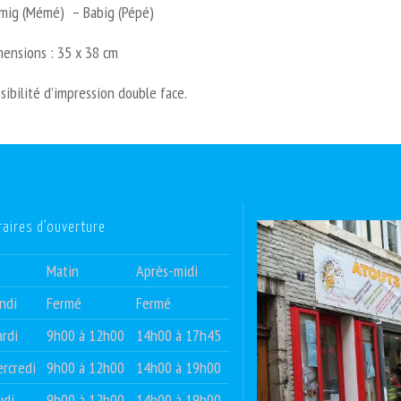
mig (Mémé) – Babig (Pépé)
mensions : 35 x 38 cm
sibilité d’impression double face.
raires d’ouverture
Matin
Après-midi
ndi
Fermé
Fermé
rdi
9h00 à 12h00
14h00 à 17h45
rcredi
9h00 à 12h00
14h00 à 19h00
udi
9h00 à 12h00
14h00 à 19h00