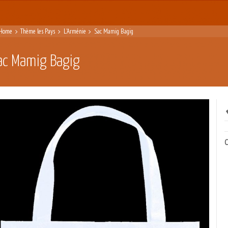
Home
Thème les Pays
L'Arménie
Sac Mamig Bagig
ac Mamig Bagig
C