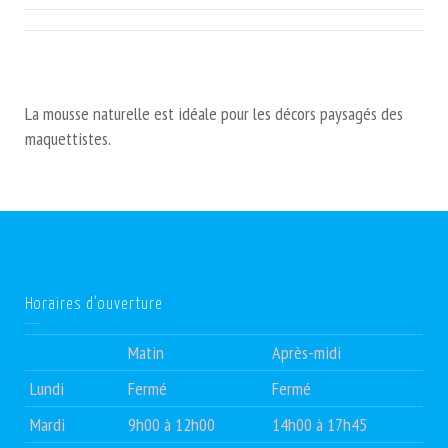
La mousse naturelle est idéale pour les décors paysagés des
maquettistes.
Horaires d’ouverture
Matin
Après-midi
Lundi
Fermé
Fermé
Mardi
9h00 à 12h00
14h00 à 17h45