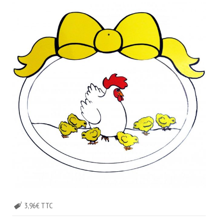
3,96€ TTC