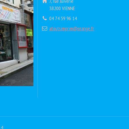
7, rue Juiverie
38200 VIENNE
04 74 59 96 14
atoutsimprim@orange.fr
14