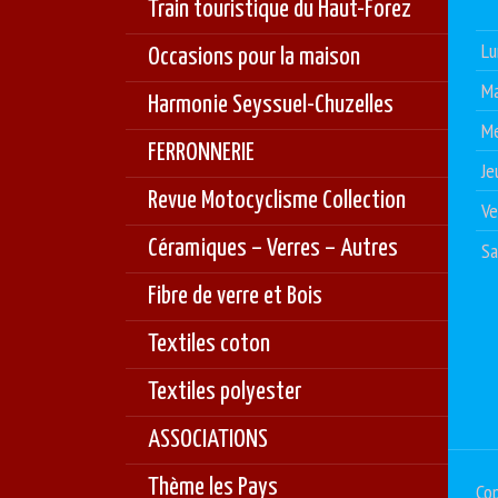
Train touristique du Haut-Forez
Lu
Occasions pour la maison
Ma
Harmonie Seyssuel-Chuzelles
Me
FERRONNERIE
Je
Revue Motocyclisme Collection
Ve
Céramiques – Verres – Autres
S
Fibre de verre et Bois
Textiles coton
Textiles polyester
ASSOCIATIONS
Thème les Pays
Cop