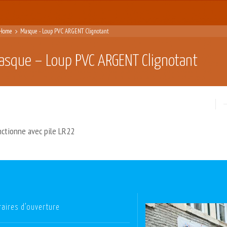
Home
Masque - Loup PVC ARGENT Clignotant
asque – Loup PVC ARGENT Clignotant
nctionne avec pile LR22
raires d’ouverture