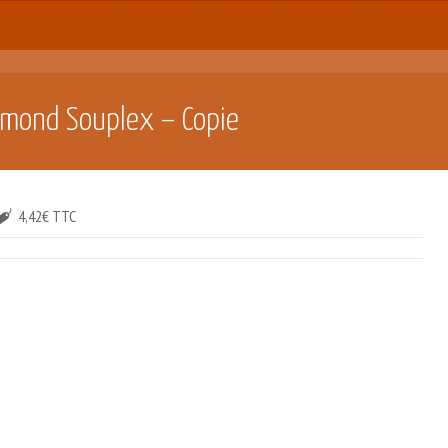
aymond Souplex – Copie
4,42€ TTC