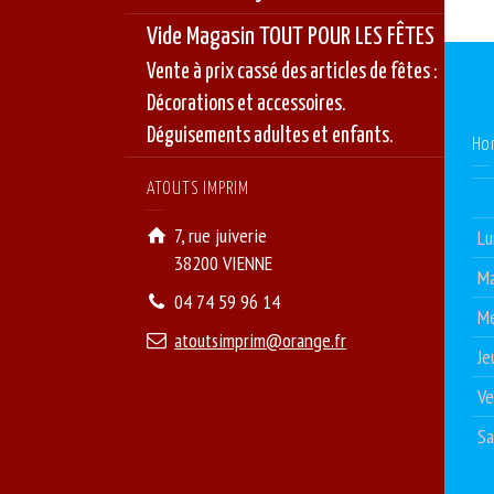
Vide Magasin TOUT POUR LES FÊTES
Vente à prix cassé des articles de fêtes :
Décorations et accessoires.
Déguisements adultes et enfants.
Ho
ATOUTS IMPRIM
7, rue juiverie
Lu
38200 VIENNE
Ma
04 74 59 96 14
Me
atoutsimprim@orange.fr
Je
Ve
S