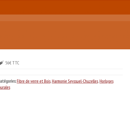
56€ TTC
atégories:
Fibre de verre et Bois
,
Harmonie Seyssuel-Chuzelles
,
Horloges
urales