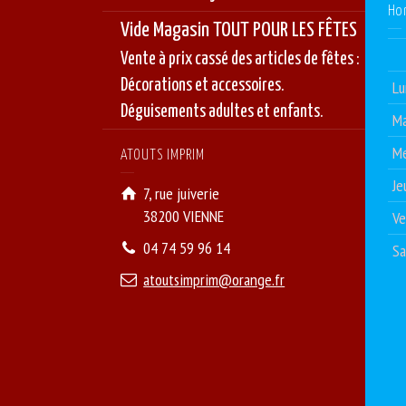
Ho
Vide Magasin TOUT POUR LES FÊTES
Vente à prix cassé des articles de fêtes :
Décorations et accessoires.
Lu
Déguisements adultes et enfants.
Ma
Me
ATOUTS IMPRIM
Je
7, rue juiverie
38200 VIENNE
Ve
04 74 59 96 14
S
atoutsimprim@orange.fr