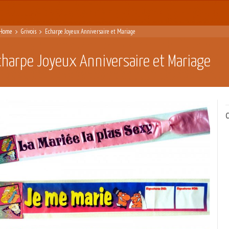
Home
Grivois
Echarpe Joyeux Anniversaire et Mariage
charpe Joyeux Anniversaire et Mariage
C