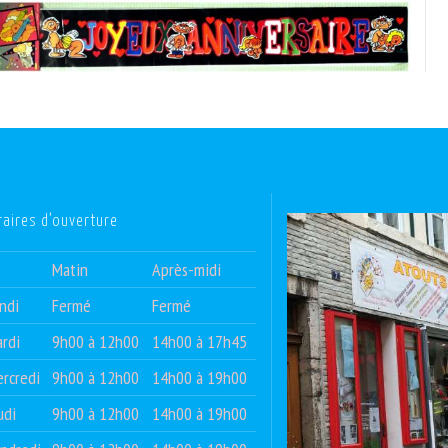
raires d’ouverture
Matin
Après-midi
ndi
Fermé
Fermé
rdi
9h00 à 12h00
14h00 à 17h45
rcredi
9h00 à 12h00
14h00 à 19h00
udi
9h00 à 12h00
14h00 à 19h00