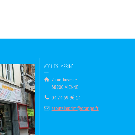
ATOUTS IMPRIM’
7, rue Juiverie
38200 VIENNE
04 74 59 96 14
atoutsimprim@orange.fr