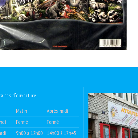
raires d’ouverture
Matin
Après-midi
ndi
Fermé
Fermé
rdi
9h00 à 12h00
14h00 à 17h45