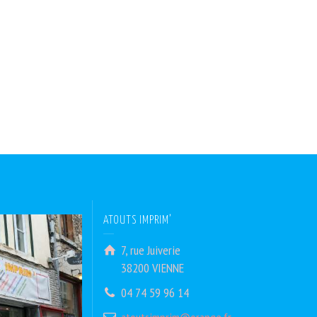
ATOUTS IMPRIM’
7, rue Juiverie
38200 VIENNE
04 74 59 96 14