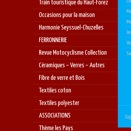
Lu
Train touristique du Haut-Forez
Ma
Occasions pour la maison
Me
Harmonie Seyssuel-Chuzelles
Je
FERRONNERIE
Ve
Revue Motocyclisme Collection
S
Céramiques – Verres – Autres
Fibre de verre et Bois
Textiles coton
Textiles polyester
ASSOCIATIONS
Cop
Thème les Pays