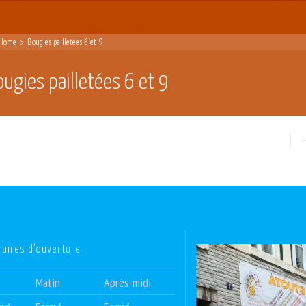
Home
Bougies pailletées 6 et 9
ougies pailletées 6 et 9
raires d’ouverture
Matin
Après-midi