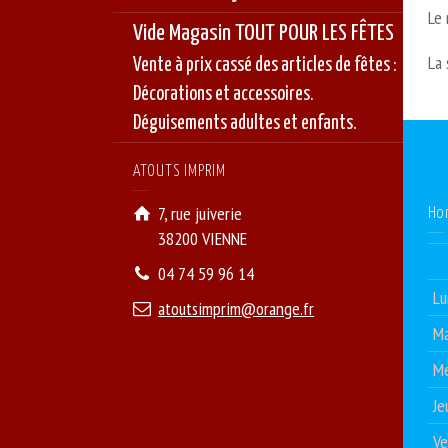
Le 
Vide Magasin TOUT POUR LES FÊTES
La 
Vente à prix cassé des articles de fêtes :
Décorations et accessoires.
Déguisements adultes et enfants.
ATOUTS IMPRIM
7, rue juiverie
Ho
38200 VIENNE
04 74 59 96 14
Lu
atoutsimprim@orange.fr
Ma
Me
Je
Ve