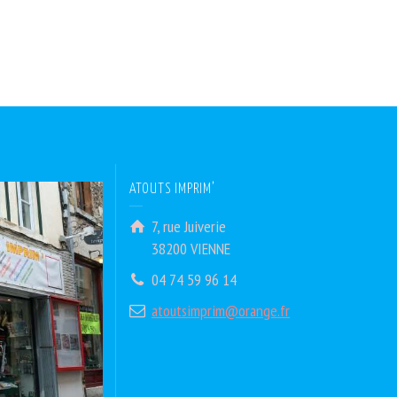
ATOUTS IMPRIM’
7, rue Juiverie
38200 VIENNE
04 74 59 96 14
atoutsimprim@orange.fr