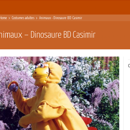
Home
Costumes adultes
Animaux - Dinosaure BD Casimir
nimaux – Dinosaure BD Casimir
C