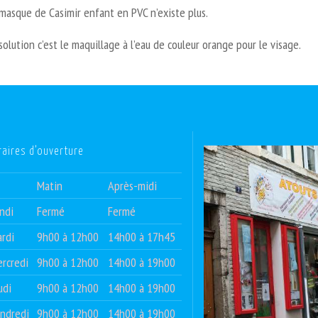
masque de Casimir enfant en PVC n’existe plus.
solution c’est le maquillage à l’eau de couleur orange pour le visage.
raires d’ouverture
Matin
Après-midi
ndi
Fermé
Fermé
rdi
9h00 à 12h00
14h00 à 17h45
rcredi
9h00 à 12h00
14h00 à 19h00
udi
9h00 à 12h00
14h00 à 19h00
ndredi
9h00 à 12h00
14h00 à 19h00