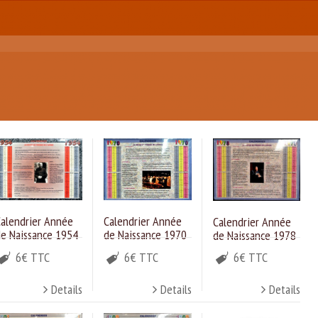
Calendrier Année
alendrier Année
Calendrier Année
de Naissance 1970
e Naissance 1954
de Naissance 1978
6€ TTC
6€ TTC
6€ TTC
Details
Details
Details