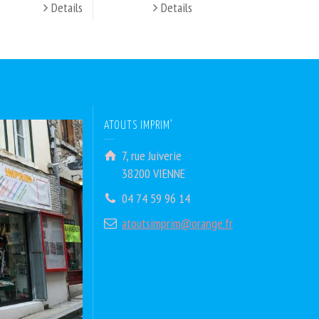
Details
Details
ATOUTS IMPRIM’
7, rue Juiverie
38200 VIENNE
04 74 59 96 14
atoutsimprim@orange.fr