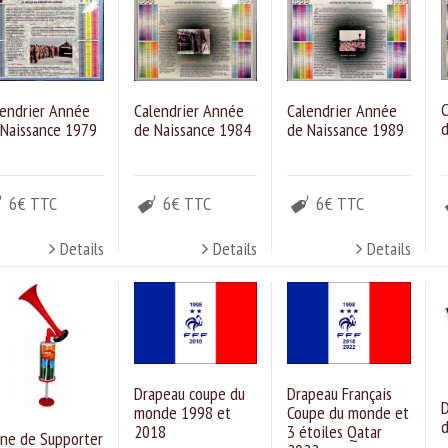
C
Calendrier Année
Calendrier Année
lendrier Année
d
de Naissance 1984
de Naissance 1989
 Naissance 1979
6€ TTC
6€ TTC
6€ TTC
Details
Details
Details
Drapeau coupe du
Drapeau Français
D
monde 1998 et
Coupe du monde et
d
2018
3 étoiles Qatar
rne de Supporter