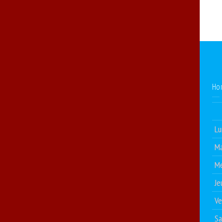
Ho
Lu
Ma
Me
Je
Ve
S