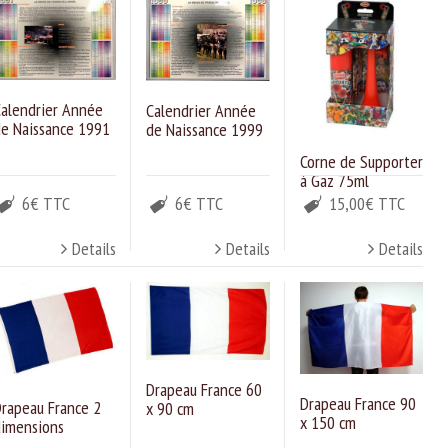
alendrier Année
Calendrier Année
e Naissance 1991
de Naissance 1999
Corne de Supporter
à Gaz 75ml
6€ TTC
6€ TTC
15,00€ TTC
Details
Details
Details
Drapeau France 60
Drapeau France 90
rapeau France 2
x 90 cm
x 150 cm
imensions