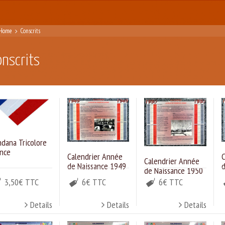
Home
Conscrits
onscrits
ndana Tricolore
ance
Calendrier Année
C
Calendrier Année
de Naissance 1949
d
de Naissance 1950
3,50€ TTC
6€ TTC
6€ TTC
Details
Details
Details