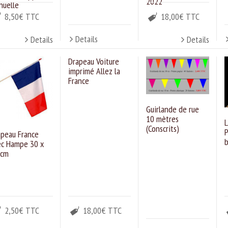
2022
nuelle
8,50€ TTC
18,00€ TTC
Details
Details
Details
Drapeau Voiture
imprimé Allez la
France
Guirlande de rue
10 mètres
L
(Conscrits)
P
apeau France
b
ec Hampe 30 x
 cm
2,50€ TTC
18,00€ TTC