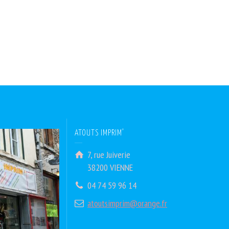
ATOUTS IMPRIM’
7, rue Juiverie
38200 VIENNE
04 74 59 96 14
atoutsimprim@orange.fr