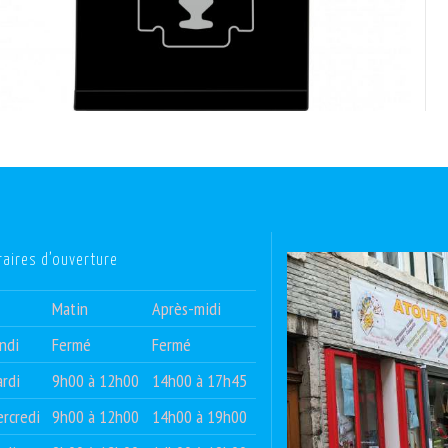
raires d’ouverture
Matin
Après-midi
ndi
Fermé
Fermé
rdi
9h00 à 12h00
14h00 à 17h45
rcredi
9h00 à 12h00
14h00 à 19h00