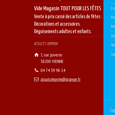
Lu
Vide Magasin TOUT POUR LES FÊTES
Ma
Vente à prix cassé des articles de fêtes :
Décorations et accessoires.
Me
Déguisements adultes et enfants.
Je
Ve
ATOUTS IMPRIM
S
7, rue juiverie
38200 VIENNE
04 74 59 96 14
atoutsimprim@orange.fr
Cop