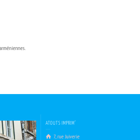
 arméniennes.
ATOUTS IMPRIM’
7, rue Juiverie