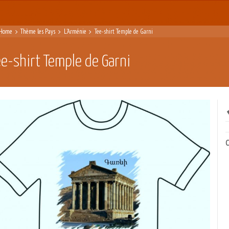
Home
Thème les Pays
L'Arménie
Tee-shirt Temple de Garni
ee-shirt Temple de Garni
C