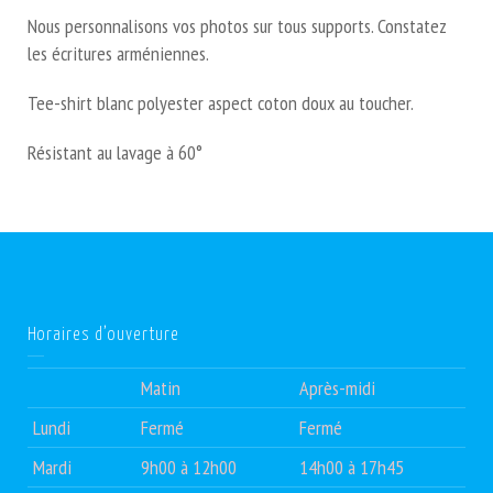
Nous personnalisons vos photos sur tous supports. Constatez
les écritures arméniennes.
Tee-shirt blanc polyester aspect coton doux au toucher.
Résistant au lavage à 60°
Horaires d’ouverture
Matin
Après-midi
Lundi
Fermé
Fermé
Mardi
9h00 à 12h00
14h00 à 17h45