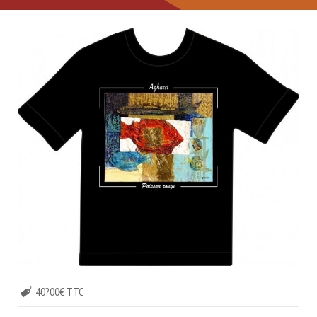
40?00€ TTC