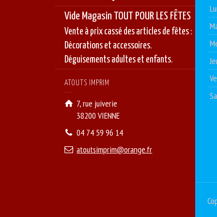
Lu
Vide Magasin TOUT POUR LES FÊTES
Ma
Vente à prix cassé des articles de fêtes :
Me
Décorations et accessoires.
Déguisements adultes et enfants.
Je
Ve
ATOUTS IMPRIM
S
7, rue juiverie
38200 VIENNE
04 74 59 96 14
atoutsimprim@orange.fr
Cop