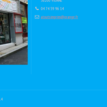
38200 VIENNE
04 74 59 96 14
atoutsimprim@orange.fr
14