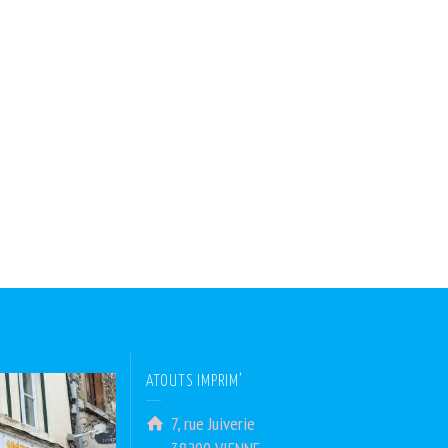
ATOUTS IMPRIM’
7, rue Juiverie