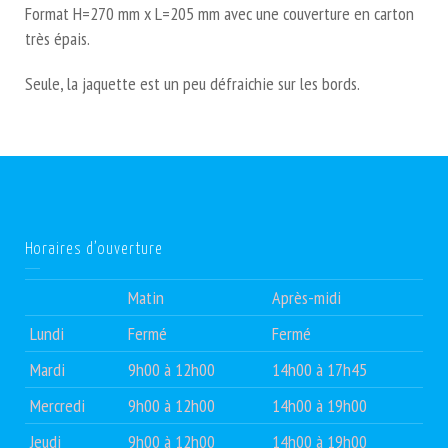
Format H=270 mm x L=205 mm avec une couverture en carton
très épais.
Seule, la jaquette est un peu défraichie sur les bords.
Horaires d’ouverture
Matin
Après-midi
Lundi
Fermé
Fermé
Mardi
9h00 à 12h00
14h00 à 17h45
Mercredi
9h00 à 12h00
14h00 à 19h00
Jeudi
9h00 à 12h00
14h00 à 19h00