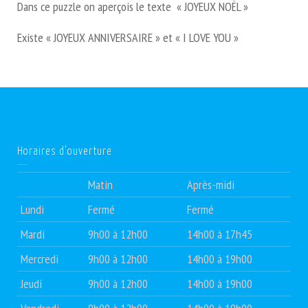
Dans ce puzzle on aperçois le texte « JOYEUX NOËL »
Existe « JOYEUX ANNIVERSAIRE » et « I LOVE YOU »
Horaires d’ouverture
Matin
Après-midi
Lundi
Fermé
Fermé
Mardi
9h00 à 12h00
14h00 à 17h45
Mercredi
9h00 à 12h00
14h00 à 19h00
Jeudi
9h00 à 12h00
14h00 à 19h00