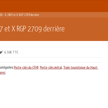
°10 - X 2807 et X RGP 2709 derrière
7 et X RGP 2709 derrière
6.50€ TTC
atégories:
Porte-clés du CFHF
,
Porte-clés métal
,
Train touristique du Haut-
orez