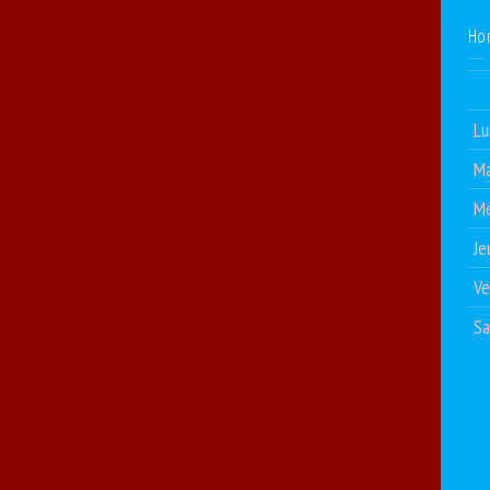
Ho
Lu
Ma
Me
Je
Ve
S