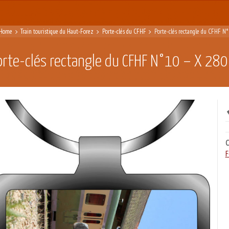
Home
Train touristique du Haut-Forez
Porte-clés du CFHF
Porte-clés rectangle du CFHF N
orte-clés rectangle du CFHF N°10 – X 280
C
F