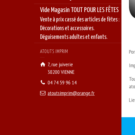
Vide Magasin TOUT POUR LES FÊTES
Vente à prix cassé des articles de fêtes :
Décorations et accessoires.
Déguisements adultes et enfants.
Por
ATOUTS IMPRIM
7, rue juiverie
Im
38200 VIENNE
Tou
04 74 59 96 14
ato
atoutsimprim@orange.fr
Lie