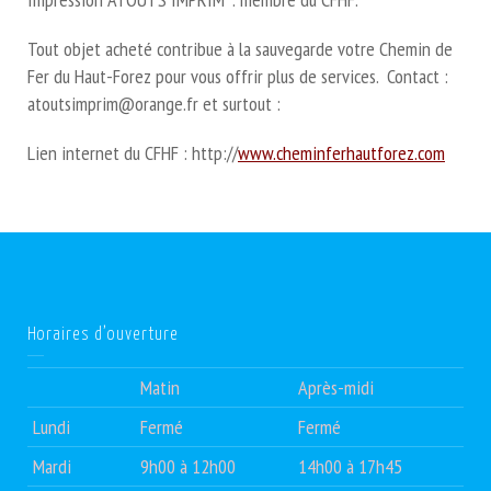
Tout objet acheté contribue à la sauvegarde votre Chemin de
Fer du Haut-Forez pour vous offrir plus de services. Contact :
atoutsimprim@orange.fr et surtout :
Lien internet du CFHF : http://
www.cheminferhautforez.com
Horaires d’ouverture
Matin
Après-midi
Lundi
Fermé
Fermé
Mardi
9h00 à 12h00
14h00 à 17h45