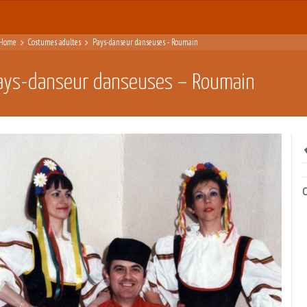
Home
Costumes adultes
Pays-danseur danseuses - Roumain
ays-danseur danseuses – Roumain
C