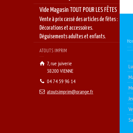
Vide Magasin TOUT POUR LES FÊTES
Vente à prix cassé des articles de fêtes :
Décorations et accessoires.
Déguisements adultes et enfants.
Ho
ATOUTS IMPRIM
7, rue juiverie
Lu
38200 VIENNE
Ma
04 74 59 96 14
Me
atoutsimprim@orange.fr
Je
Ve
S