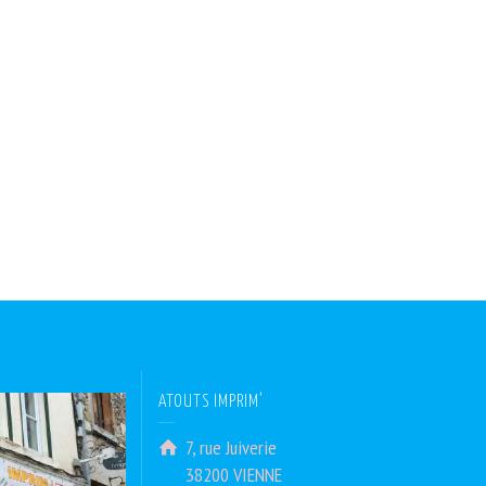
ATOUTS IMPRIM’
7, rue Juiverie
38200 VIENNE