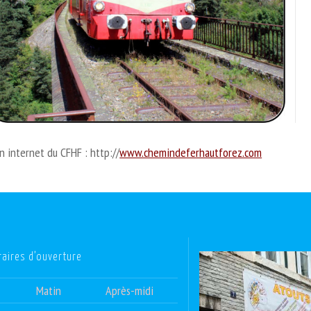
n internet du CFHF : http://
www.chemindeferhautforez.com
raires d’ouverture
Matin
Après-midi