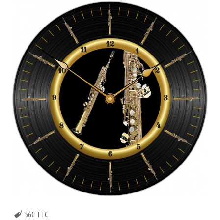
56€ TTC