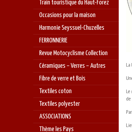
Train touristique du Haut-Forez
Occasions pour la maison
Harmonie Seyssuel-Chuzelles
FERRONNERIE
Revue Motocyclisme Collection
La 
Céramiques – Verres – Autres
Une
Fibre de verre et Bois
Textiles coton
Le 
de
Textiles polyester
Pa
ASSOCIATIONS
Lie
Thème les Pays