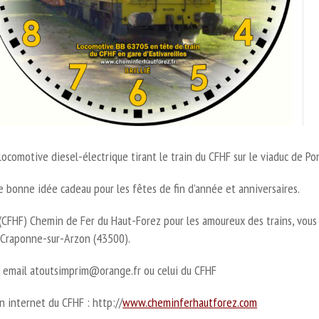
locomotive diesel-électrique tirant le train du CFHF sur le viaduc de P
 bonne idée cadeau pour les fêtes de fin d’année et anniversaires.
(CFHF) Chemin de Fer du Haut-Forez pour les amoureux des trains, vous p
 Craponne-sur-Arzon (43500).
r email atoutsimprim@orange.fr ou celui du CFHF
n internet du CFHF : http://
www.cheminferhautforez.com