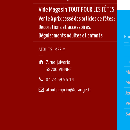
Vide Magasin TOUT POUR LES FÊTES
Vente à prix cassé des articles de fêtes :
Décorations et accessoires.
Déguisements adultes et enfants.
Ho
ATOUTS IMPRIM
Lu
7, rue juiverie
38200 VIENNE
Ma
04 74 59 96 14
Me
atoutsimprim@orange.fr
Je
Ve
S