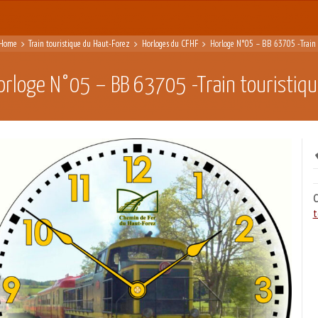
Home
Train touristique du Haut-Forez
Horloges du CFHF
Horloge N°05 – BB 63705 -Train 
orloge N°05 – BB 63705 -Train touristiqu
C
t