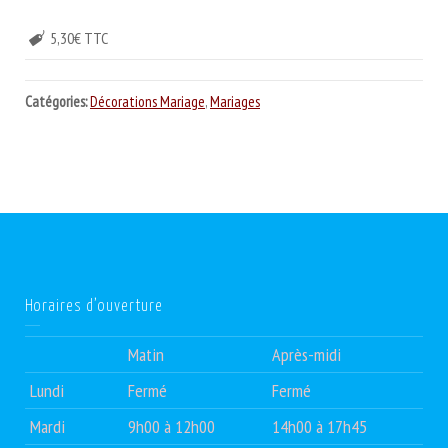
5,30€ TTC
Catégories:
Décorations Mariage
,
Mariages
Horaires d’ouverture
Matin
Après-midi
Lundi
Fermé
Fermé
Mardi
9h00 à 12h00
14h00 à 17h45