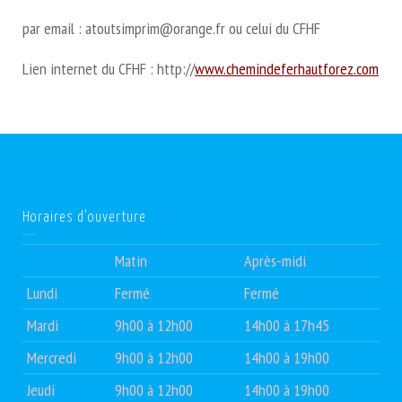
par email : atoutsimprim@orange.fr ou celui du CFHF
Lien internet du CFHF : http://
www.chemindeferhautforez.com
Horaires d’ouverture
Matin
Après-midi
Lundi
Fermé
Fermé
Mardi
9h00 à 12h00
14h00 à 17h45
Mercredi
9h00 à 12h00
14h00 à 19h00
Jeudi
9h00 à 12h00
14h00 à 19h00