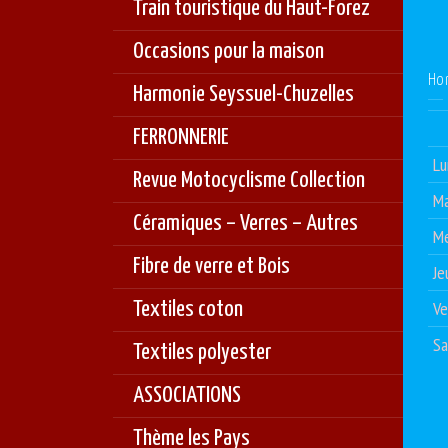
Train touristique du Haut-Forez
Occasions pour la maison
Ho
Harmonie Seyssuel-Chuzelles
FERRONNERIE
Lu
Revue Motocyclisme Collection
Ma
Céramiques – Verres – Autres
Me
Fibre de verre et Bois
Je
Ve
Textiles coton
S
Textiles polyester
ASSOCIATIONS
Thème les Pays