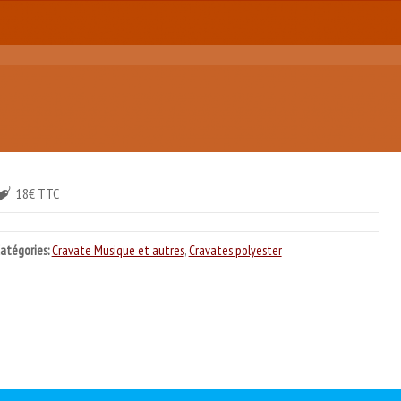
18€ TTC
atégories:
Cravate Musique et autres
,
Cravates polyester