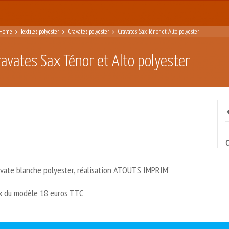
Home
Textiles polyester
Cravates polyester
Cravates Sax Ténor et Alto polyester
ravates Sax Ténor et Alto polyester
C
avate blanche polyester, réalisation ATOUTS IMPRIM’
ix du modèle 18 euros TTC