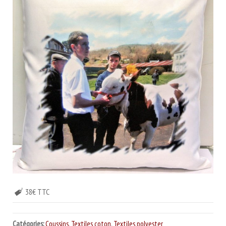
38€ TTC
Catégories:
Coussins
,
Textiles coton
,
Textiles polyester