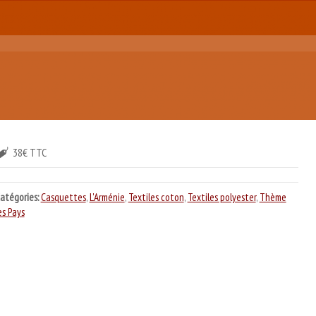
38€ TTC
atégories:
Casquettes
,
L'Arménie
,
Textiles coton
,
Textiles polyester
,
Thème
es Pays