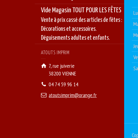
Vide Magasin TOUT POUR LES FÊTES
Lu
Vente à prix cassé des articles de fêtes :
Ma
Décorations et accessoires.
Me
Déguisements adultes et enfants.
Je
ATOUTS IMPRIM
Ve
7, rue juiverie
S
38200 VIENNE
04 74 59 96 14
atoutsimprim@orange.fr
Cop