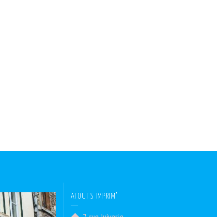
ATOUTS IMPRIM’
7, rue Juiverie