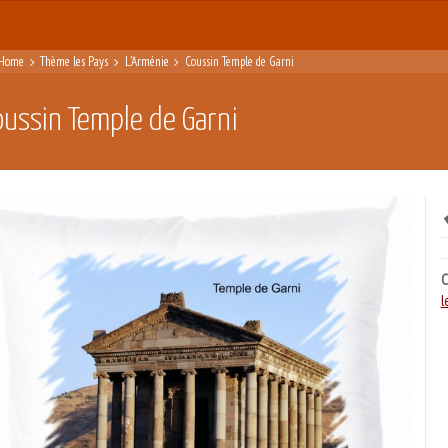
Home
Thème les Pays
L'Arménie
Coussin Temple de Garni
oussin Temple de Garni
C
l