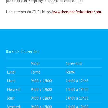
par email atoutsimprim@orange.fr ou celui du CFHF
Lien internet du CFHF : http://
www.chemindeferhautforez.com
Horaires d’ouverture
Matin
Après-midi
Lundi
Fermé
Fermé
Mardi
9h00 à 12h00
14h00 à 17h45
Mercredi
9h00 à 12h00
14h00 à 19h00
Jeudi
9h00 à 12h00
14h00 à 19h00
Vendredi
9h00 à 12h00
14h00 à 19h00