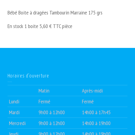
Bébé Boite à dragées Tambourin Marraine 175 grs
En stock 1 boite 5,60 € TTC pièce
Horaires d’ouverture
Matin
Après-midi
Lundi
Fermé
Fermé
Mardi
9h00 à 12h00
14h00 à 17h45
Mercredi
9h00 à 12h00
14h00 à 19h00
Jeudi
9h00 à 12h00
14h00 à 19h00