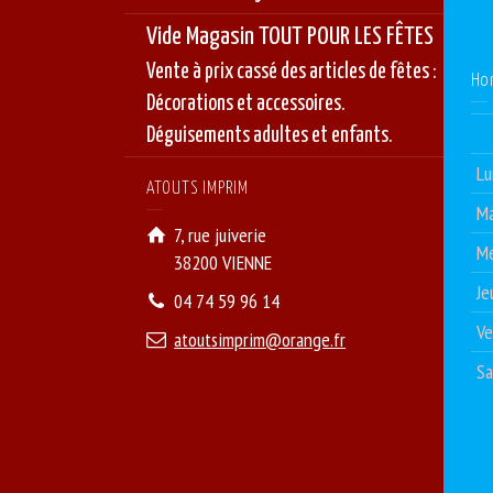
Vide Magasin TOUT POUR LES FÊTES
Vente à prix cassé des articles de fêtes :
Ho
Décorations et accessoires.
Déguisements adultes et enfants.
Lu
ATOUTS IMPRIM
Ma
7, rue juiverie
Me
38200 VIENNE
Je
04 74 59 96 14
Ve
atoutsimprim@orange.fr
S